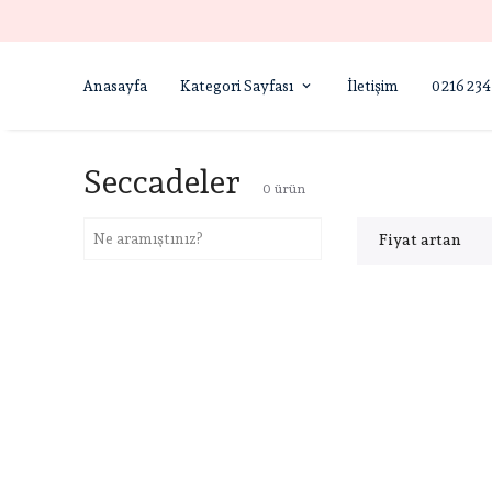
Anasayfa
Kategori Sayfası
İletişim
0216 234
Seccadeler
0
ürün
Fiyat artan