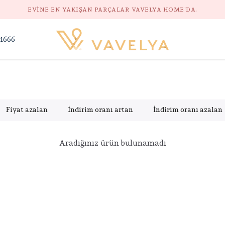
GÜVENLI ALIŞVERIŞ, DOĞAL STIL, HUZURLU EV.
 1666
Fiyat azalan
İndirim oranı artan
İndirim oranı azalan
Aradığınız ürün bulunamadı