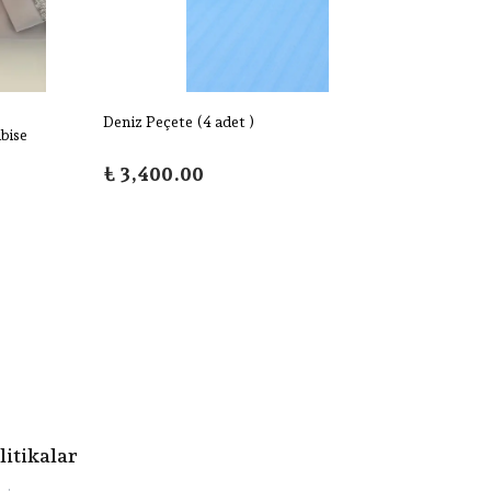
Deniz Peçete (4 adet )
Deniz 
bise
₺ 3,400.00
₺ 13,
litikalar