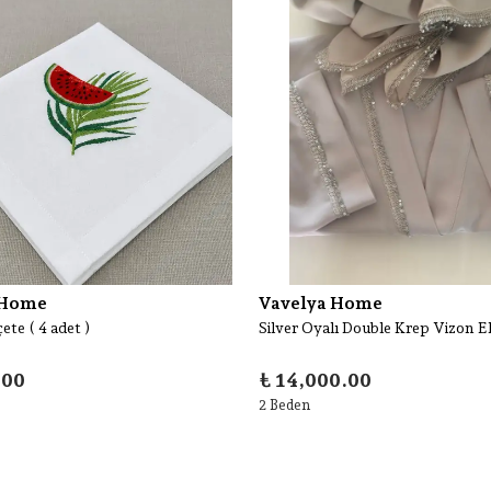
 Home
Vavelya Home
te ( 4 adet )
Silver Oyalı Double Krep Vizon El
.00
₺ 14,000.00
2 Beden