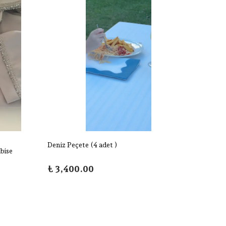
Deniz Peçete (4 adet )
Deniz 
bise
₺ 3,400.00
₺ 13,