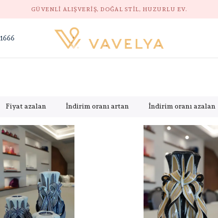
GÜVENLI ALIŞVERIŞ, DOĞAL STIL, HUZURLU EV.
 1666
Fiyat azalan
İndirim oranı artan
İndirim oranı azalan