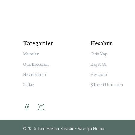
Kategoriler
Hesabım
Mumlar
Giriş Yap
Oda Kokuları
Kayıt Ol
Nevresimler
Hesabım
Şallar
Şifremi Unuttum
©2025 Tüm Hakları Saklıdır - Vavelya Home