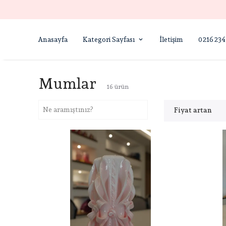
Anasayfa
Kategori Sayfası
İletişim
0216 234
Mumlar
16
ürün
Fiyat artan