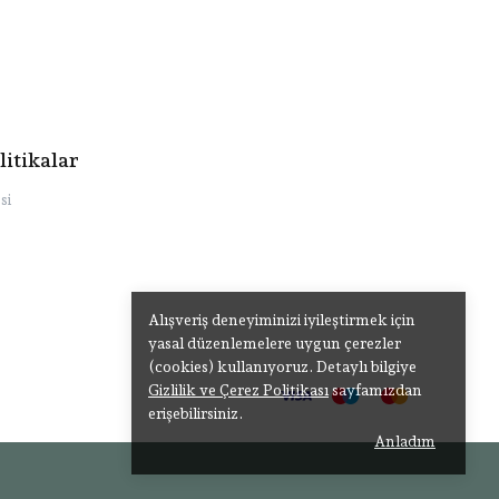
litikalar
si
Alışveriş deneyiminizi iyileştirmek için
yasal düzenlemelere uygun çerezler
(cookies) kullanıyoruz. Detaylı bilgiye
Gizlilik ve Çerez Politikası
sayfamızdan
erişebilirsiniz.
Anladım