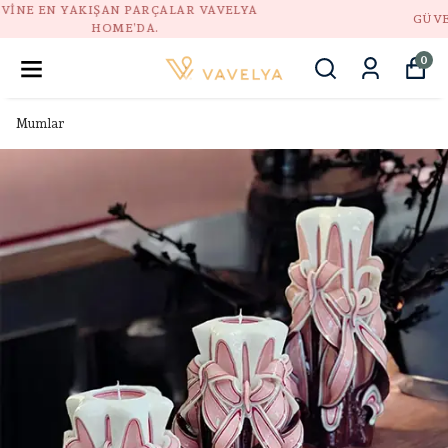
GÜVENLI ALIŞVERIŞ, DOĞAL STIL, HUZURLU EV.
0
Mumlar