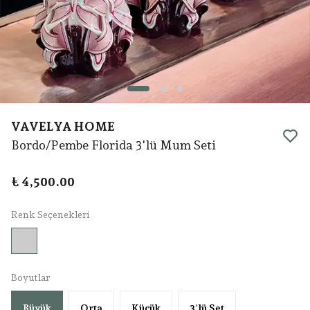
VAVELYA HOME
Bordo/Pembe Florida 3'lü Mum Seti
₺ 4,500.00
Renk Seçenekleri
Boyutlar
Büyük
Orta
Küçük
3'lü Set