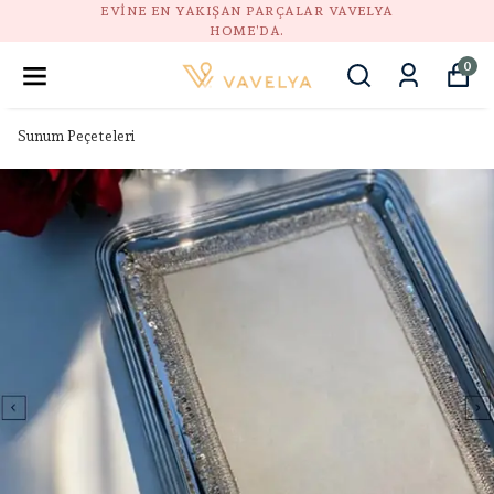
GÜVENLI ALIŞVERIŞ, DOĞAL STIL, HUZURLU EV.
0
Sunum Peçeteleri