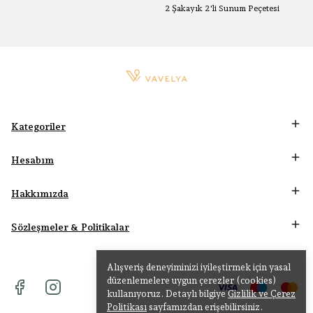
2 Şakayık 2'li Sunum Peçetesi
Kategoriler
Hesabım
Hakkımızda
Sözleşmeler & Politikalar
Alışveriş deneyiminizi iyileştirmek için yasal
düzenlemelere uygun çerezler (cookies)
kullanıyoruz. Detaylı bilgiye
Gizlilik ve Çerez
Politikası
sayfamızdan erişebilirsiniz.