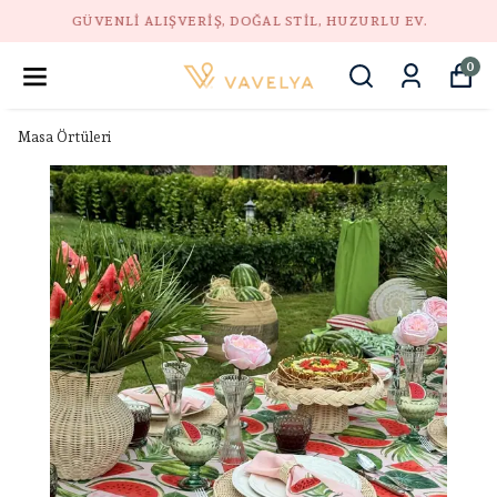
GÜVENLI ALIŞVERIŞ, DOĞAL STIL, HUZURLU EV.
0
Masa Örtüleri