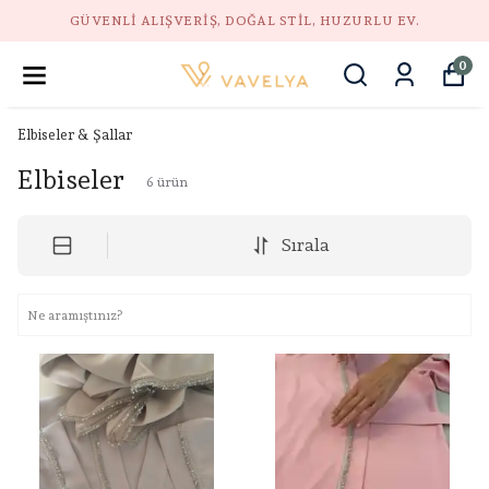
GÜVENLI ALIŞVERIŞ, DOĞAL STIL, HUZURLU EV.
0
Elbiseler & Şallar
Elbiseler
6
ürün
Sırala