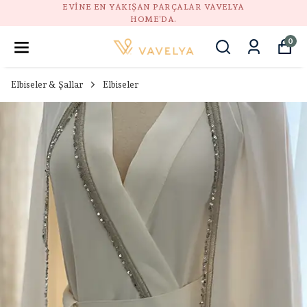
GÜVENLI ALIŞVERIŞ, DOĞAL STIL, HUZURLU EV.
0
Elbiseler & Şallar
Elbiseler