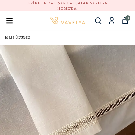
GÜVENLI ALIŞVERIŞ, DOĞAL STIL, HUZURLU EV
0
Masa Örtüleri